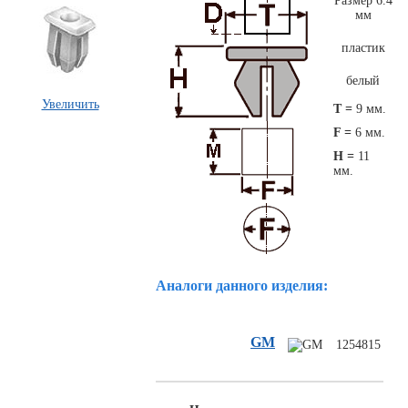
Размер 6.4
мм
пластик
белый
Увеличить
T =
9 мм.
F =
6 мм.
H =
11
мм.
Комплекты
ходового
автокрепежа
Аналоги данного изделия:
GM
1254815