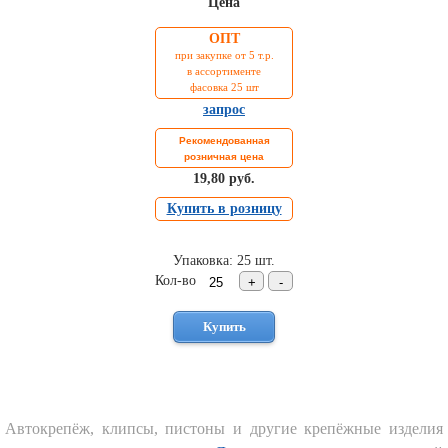
Цена
Торговое
оборудование
ОПТ
при закупке от 5 т.р.
Комплекты
в ассортименте
ходового
фасовка 25 шт
автокрепежа
запрос
Форсунки
Рекомендованная
стеклоомывателя
розничная цена
Металлический
19,80 руб.
крепеж
Купить в розницу
Новинки
автокрепежа
Упаковка: 25 шт.
Кол-во
Автокрепёж, клипсы, пистоны и другие крепёжные изделия