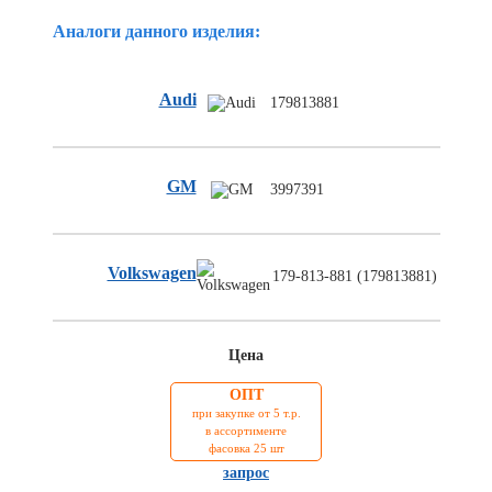
Торговое
Аналоги данного изделия:
оборудование
Комплекты
ходового
Audi
179813881
автокрепежа
Форсунки
стеклоомывателя
GM
Металлический
3997391
крепеж
Новинки
автокрепежа
Volkswagen
179-813-881 (179813881)
Цена
ОПТ
при закупке от 5 т.р.
в ассортименте
фасовка 25 шт
запрос