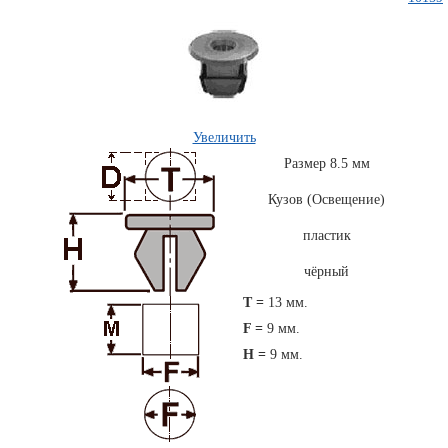
Увеличить
Размер 8.5 мм
Кузов (Освещение)
Комплекты
ходового
пластик
автокрепежа
чёрный
T =
13 мм.
F =
9 мм.
H =
9 мм.