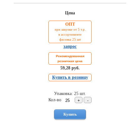
Торговое
оборудование
Цена
Комплекты
ОПТ
ходового
при закупке от 5 т.р.
автокрепежа
в ассортименте
фасовка 25 шт
Форсунки
стеклоомывателя
запрос
Металлический
Рекомендованная
крепеж
розничная цена
Новинки
59,28 руб.
автокрепежа
Купить в розницу
Упаковка: 25 шт.
Кол-во