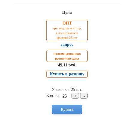
Торговое
оборудование
Цена
Комплекты
ОПТ
ходового
при закупке от 5 т.р.
автокрепежа
в ассортименте
фасовка 25 шт
Форсунки
стеклоомывателя
запрос
Металлический
Рекомендованная
крепеж
розничная цена
Новинки
49,11 руб.
автокрепежа
Купить в розницу
Упаковка: 25 шт.
Кол-во