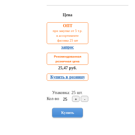
Торговое
оборудование
Цена
Комплекты
ОПТ
ходового
автокрепежа
при закупке от 5 т.р.
в ассортименте
Форсунки
фасовка 25 шт
стеклоомывателя
запрос
Металлический
крепеж
Рекомендованная
розничная цена
Новинки
25,47 руб.
автокрепежа
Купить в розницу
Упаковка: 25 шт.
Кол-во