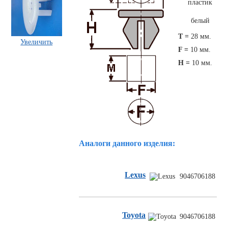
пластик
белый
T =
28 мм.
Увеличить
F =
10 мм.
H =
10 мм.
Комплекты
ходового
автокрепежа
Аналоги данного изделия:
Lexus
9046706188
Toyota
9046706188