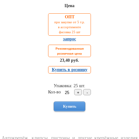
Торговое
Цена
оборудование
ОПТ
Комплекты
при закупке от 5 т.р.
ходового
в ассортименте
автокрепежа
фасовка 25 шт
запрос
Форсунки
стеклоомывателя
Рекомендованная
Металлический
розничная цена
крепеж
23,40 руб.
Новинки
Купить в розницу
автокрепежа
Упаковка: 25 шт.
Кол-во
Автокрепёж, клипсы, пистоны и другие крепёжные изделия