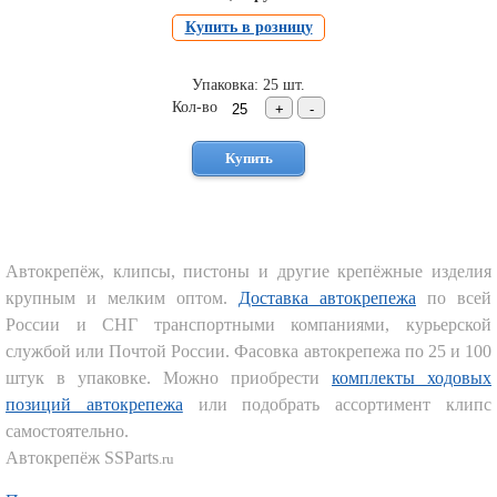
Торговое
Купить в розницу
оборудование
Комплекты
Упаковка: 25 шт.
ходового
Кол-во
автокрепежа
Форсунки
стеклоомывателя
Металлический
крепеж
Новинки
автокрепежа
Автокрепёж, клипсы, пистоны и другие крепёжные изделия
крупным и мелким оптом.
Доставка автокрепежа
по всей
России и СНГ транспортными компаниями, курьерской
службой или Почтой России. Фасовка автокрепежа по 25 и 100
штук в упаковке. Можно приобрести
комплекты ходовых
позиций автокрепежа
или подобрать ассортимент клипс
самостоятельно.
Автокрепёж SSParts
.ru