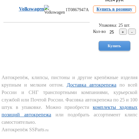
Торговое
Volkswagen
оборудование
Купить в розницу
1T0867947A
Комплекты
Упаковка: 25 шт.
ходового
Кол-во
автокрепежа
Форсунки
стеклоомывателя
Металлический
крепеж
Новинки
автокрепежа
Автокрепёж, клипсы, пистоны и другие крепёжные изделия
крупным и мелким оптом.
Доставка автокрепежа
по всей
России и СНГ транспортными компаниями, курьерской
службой или Почтой России. Фасовка автокрепежа по 25 и 100
штук в упаковке. Можно приобрести
комплекты ходовых
позиций автокрепежа
или подобрать ассортимент клипс
самостоятельно.
Автокрепёж SSParts
.ru