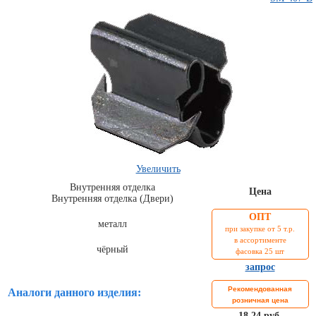
Комплекты
ходового
Увеличить
автокрепежа
Внутренняя отделка
Цена
Внутренняя отделка (Двери)
ОПТ
металл
при закупке от 5 т.р.
в ассортименте
чёрный
фасовка 25 шт
запрос
Рекомендованная
Аналоги данного изделия:
розничная цена
18,24 руб.