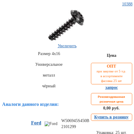
10388
Увеличить
Размер 4х16
Цена
Комплекты
Универсальное
ОПТ
ходового
при закупке от 5 т.р.
автокрепежа
металл
в ассортименте
фасовка 25 шт
чёрный
запрос
Рекомендованная
розничная цена
Аналоги данного изделия:
0,00 руб.
Купить в розницу
W506945S450B
Ford
2101299
Упаковка: 25 шт.