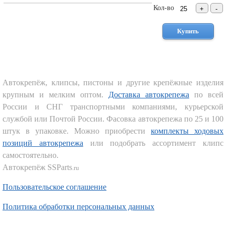
Торговое
Кол-во
оборудование
Комплекты
ходового
автокрепежа
Форсунки
стеклоомывателя
Автокрепёж, клипсы, пистоны и другие крепёжные изделия
Металлический
крупным и мелким оптом.
Доставка автокрепежа
по всей
крепеж
России и СНГ транспортными компаниями, курьерской
Новинки
автокрепежа
службой или Почтой России. Фасовка автокрепежа по 25 и 100
штук в упаковке. Можно приобрести
комплекты ходовых
позиций автокрепежа
или подобрать ассортимент клипс
самостоятельно.
Автокрепёж SSParts
.ru
Пользовательское соглашение
Политика обработки персональных данных