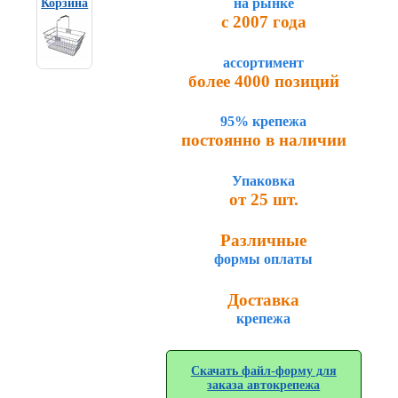
на рынке
Корзина
Торговое
с 2007 года
оборудование
ассортимент
Комплекты
ходового
более 4000 позиций
автокрепежа
Форсунки
95% крепежа
стеклоомывателя
постоянно в наличии
Металлический
крепеж
Упаковка
Новинки
от 25 шт.
автокрепежа
Различные
формы оплаты
Доставка
крепежа
Скачать файл-форму для
заказа автокрепежа