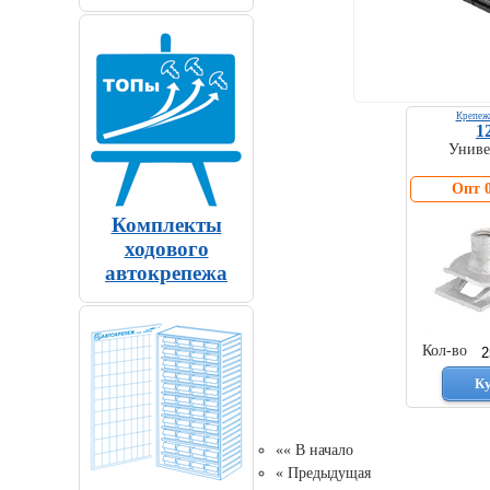
Крепеж
1
Униве
Опт 0
Комплекты
ходового
автокрепежа
Кол-во
«« В начало
« Предыдущая