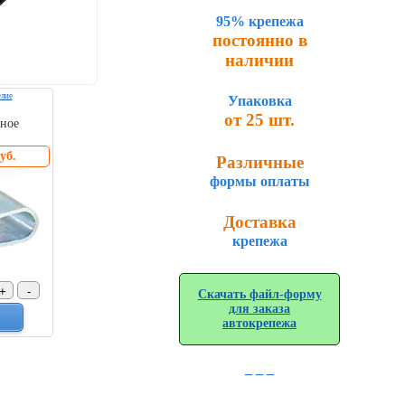
95% крепежа
постоянно в
наличии
лие
Упаковка
от 25 шт.
ное
уб.
Различные
формы оплаты
Доставка
крепежа
Скачать файл-форму
для заказа
автокрепежа
_ _ _