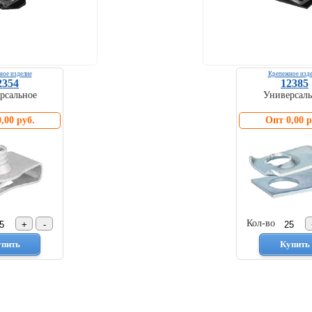
ное изделие
Крепежное изде
2354
12385
рсальное
Универсаль
,00 руб.
Опт 0,00 р
Кол-во