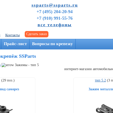
ssparts@ssparts.ru
+7 (495) 204-20-94
+7 (910) 991-55-76
все телефоны
Сделать заказ
я
Контакты
г. Иваново
Прайс-лист
Вопросы по крепежу
окрепёж SSParts
а
Зажимы - тип 5
интернет-магазин автомобильн
1
(29 поз.)
тип 5.2
(3 п
под саморез
Зажим металл