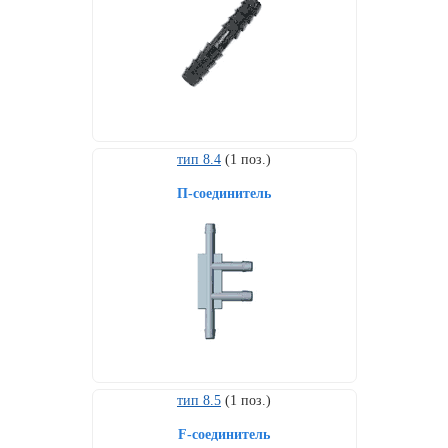
Торговое
оборудование
Комплекты
ходового
автокрепежа
Форсунки
стеклоомывателя
тип 8.4
(1 поз.)
Металлический
крепеж
П-соединитель
Новинки
автокрепежа
тип 8.5
(1 поз.)
F-соединитель