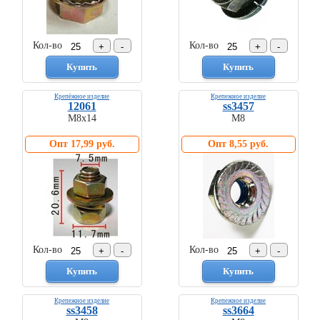
Кол-во
Кол-во
Крепёжное изделие
Крепежное изделие
12061
ss3457
М8х14
М8
Опт 17,99 руб.
Опт 8,55 руб.
Комплекты
ходового
автокрепежа
Кол-во
Кол-во
Крепежное изделие
Крепежное изделие
ss3458
ss3664