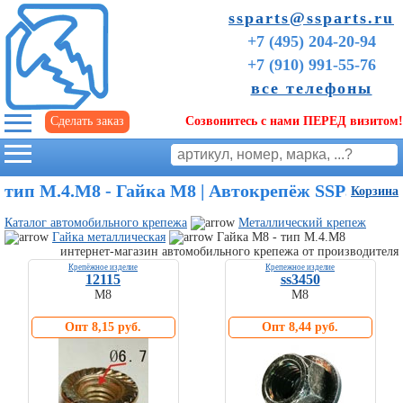
ssparts@ssparts.ru
+7 (495) 204-20-94
+7 (910) 991-55-76
все телефоны
Сделать заказ
Созвонитесь с нами ПЕРЕД визитом!
г. Иваново
тип M.4.M8 - Гайка М8 | Автокрепёж SSParts
Корзина
Каталог автомобильного крепежа
Металлический крепеж
Гайка металлическая
Гайка М8 - тип M.4.M8
интернет-магазин автомобильного крепежа от производителя
Крепёжное изделие
Крепежное изделие
12115
ss3450
М8
М8
Опт 8,15 руб.
Опт 8,44 руб.
Советы
начинающим