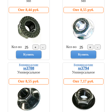
М8
М8
Торговое
оборудование
Опт 8,44 руб.
Опт 8,55 руб.
Комплекты
ходового
автокрепежа
Форсунки
стеклоомывателя
Металлический
крепеж
Кол-во
Кол-во
Новинки
автокрепежа
Крепежное изделие
Крепежное изделие
ss3708
ss3794
Универсальное
Универсальное
Опт 8,55 руб.
Опт 7,17 руб.