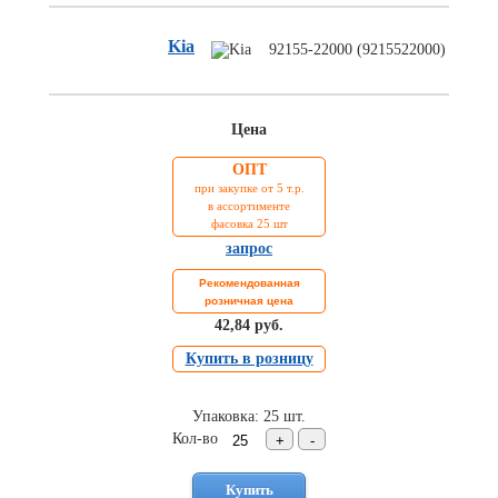
Торговое
оборудование
Kia
92155-22000 (9215522000)
Комплекты
ходового
автокрепежа
Цена
Форсунки
стеклоомывателя
ОПТ
при закупке от 5 т.р.
Металлический
в ассортименте
крепеж
фасовка 25 шт
Новинки
запрос
автокрепежа
Рекомендованная
розничная цена
42,84 руб.
Купить в розницу
Упаковка: 25 шт.
Кол-во