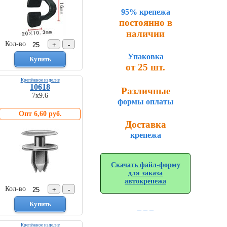
95% крепежа
постоянно в
наличии
Кол-во
Упаковка
от 25 шт.
Крепёжное изделие
10618
Различные
7х9.6
формы оплаты
Опт 6,60 руб.
Доставка
крепежа
Скачать файл-форму
для заказа
автокрепежа
Кол-во
_ _ _
Крепёжное изделие