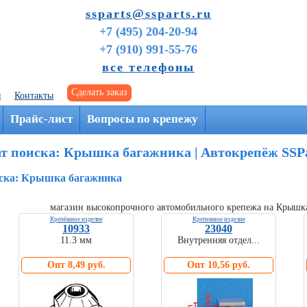
ssparts@ssparts.ru
+7 (495) 204-20-94
+7 (910) 991-55-76
все телефоны
Сделать заказ
я
Контакты
г. Иваново
Прайс-лист
Вопросы по крепежу
ат поиска: Крышка багажника | Автокрепёж SSP
иска: Крышка багажника
магазин высокопрочного автомобильного крепежа на Крышка
Крепёжное изделие
Крепежное изделие
10933
23040
11.3 мм
Внутренняя отдел...
Опт 8,49 руб.
Опт 10,56 руб.