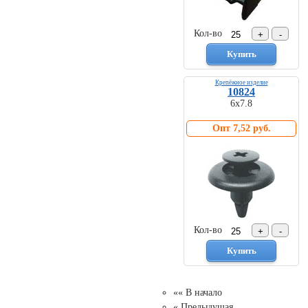
Кол-во
Крепёжное изделие
10824
6х7.8
Опт 7,52 руб.
Кол-во
«« В начало
« Предыдущая