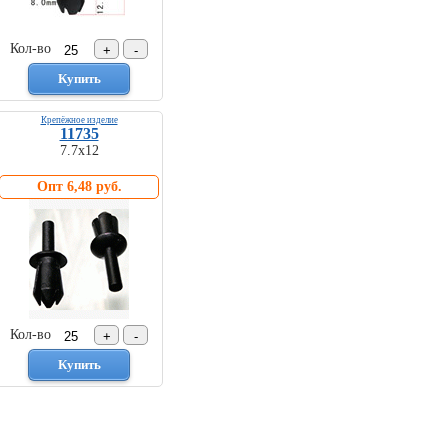
Кол-во
Крепёжное изделие
11735
7.7х12
Опт 6,48 руб.
Кол-во