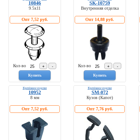
10846
SK-10759
9.5х11
Внутренняя отделка
Опт 7,52 руб.
Опт 14,88 руб.
Кол-во
Кол-во
Крепёжное изделие
Крепёжное изделие
10952
SM-072
8 мм
Кузов (Капот)
Опт 7,52 руб.
Опт 7,76 руб.