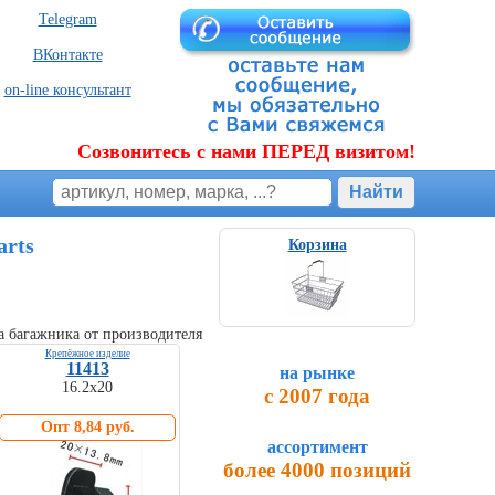
Telegram
ВКонтакте
on-line консультант
Созвонитесь с нами ПЕРЕД визитом!
arts
Корзина
 багажника от производителя
Крепёжное изделие
11413
на рынке
16.2x20
с 2007 года
Опт 8,84 руб.
ассортимент
более 4000 позиций