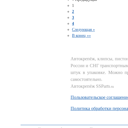
1
2
3
4
Следующая »
В конец »»
Автокрепёж, клипсы, писто
России и СНГ транспортными
штук в упаковке. Можно 
самостоятельно.
Автокрепёж SSParts
.ru
Пользовательское соглашени
Политика обработки персон