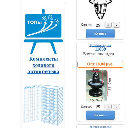
Кол-во
Крепёжное изделие
11689
Внутренняя отдел...
Комплекты
Опт 18,04 руб.
ходового
автокрепежа
Кол-во
Крепёжное изделие