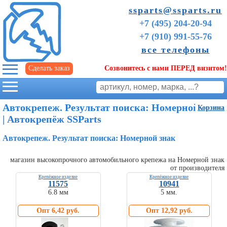
ssparts@ssparts.ru
+7 (495) 204-20-94
+7 (910) 991-55-76
все телефоны
Сделать заказ
Созвонитесь с нами ПЕРЕД визитом!
г. Иваново
Автокрепеж. Результат поиска: Номерной знак
Корзина
| Автокрепёж SSParts
Автокрепеж. Результат поиска: Номерной знак
магазин высокопрочного автомобильного крепежа на Номерной знак
от производителя
Крепёжное изделие
Крепёжное изделие
11575
10941
6.8 мм
5 мм.
Советы
Опт 6,42 руб.
Опт 12,92 руб.
начинающим