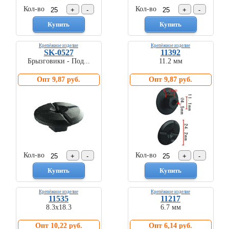
Торговое
Кол-во
Кол-во
оборудование
Комплекты
ходового
Крепёжное изделие
Крепёжное изделие
SK-0527
11392
автокрепежа
Брызговики - Под...
11.2 мм
Форсунки
стеклоомывателя
Опт 9,87 руб.
Опт 9,87 руб.
Металлический
крепеж
Новинки
автокрепежа
Кол-во
Кол-во
Крепёжное изделие
Крепёжное изделие
11535
11217
8.3х18.3
6.7 мм
Опт 10,22 руб.
Опт 6,14 руб.