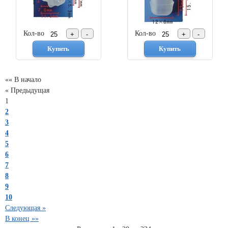
Кол-во
Кол-во
«« В начало
« Предыдущая
1
2
3
4
5
6
7
8
9
10
Следующая »
В конец »»