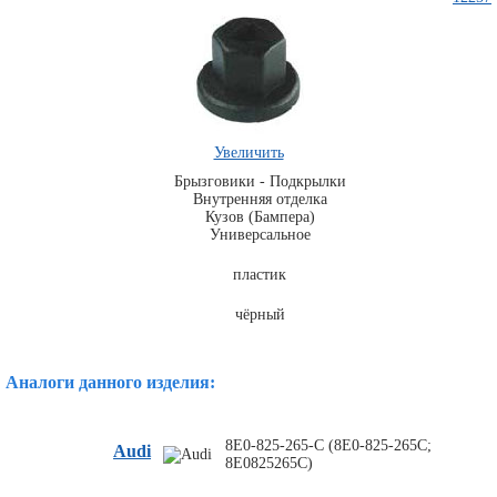
Увеличить
Брызговики - Подкрылки
Внутренняя отделка
Кузов (Бампера)
Комплекты
Универсальное
ходового
автокрепежа
пластик
чёрный
Аналоги данного изделия:
8E0-825-265-C (8E0-825-265C;
Audi
8E0825265C)