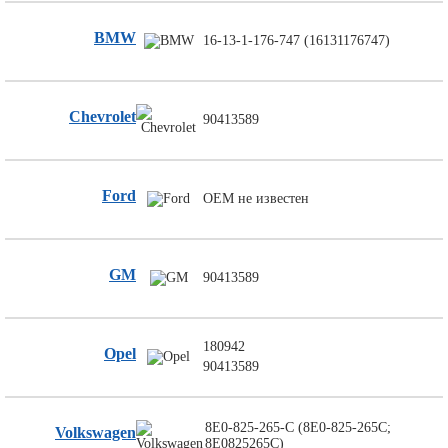
Торговое
оборудование
BMW
16-13-1-176-747 (16131176747)
Комплекты
ходового
автокрепежа
Chevrolet
90413589
Форсунки
стеклоомывателя
Металлический
крепеж
Ford
OEM не известен
Новинки
автокрепежа
GM
90413589
180942
Opel
90413589
8E0-825-265-C (8E0-825-265C;
Volkswagen
8E0825265C)